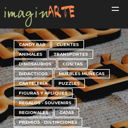
INICIO
CANDY BAR
CLIENTES
SERVICIOS
ANIMALES
TRANSPORTES
DINOSAURIOS
COSITAS
PRODUCTOS
DIDACTICOS
MUEBLES MUÑECAS
CATÁLOGO
CARTELERÍ­A
PUZZLES
INSTRUCTIVOS
FIGURAS Y APLIQUES
CONTACTO
REGALOS - SOUVENIRS
REGIONALES
CAJAS
PREMIOS - DISTINCIONES