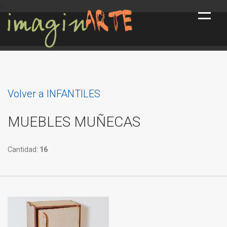
>
INICIO
Volver a
INFANTILES
SERVICIOS
PRODUCTOS
MUEBLES MUÑECAS
CATÁLOGO
Cantidad:
16
INSTRUCTIVOS
CONTACTO